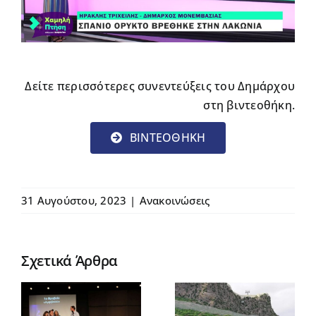
Δείτε περισσότερες συνεντεύξεις του Δημάρχου
στη βιντεοθήκη.
BINTEOΘΗΚΗ
31 Αυγούστου, 2023
|
Ανακοινώσεις
Σχετικά Άρθρα
η
Συνέντευξη
Το έργο του
Δημάρχου
ηκε
Αναβατορίου