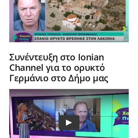
εικόνας
Δράσεις
Αντισταθμιστικά
Aνεμογεννητριών
Πρόγραμμα
2024-28
Συνέντευξη στο Ιοnian
Channel για το ορυκτό
Νέα
Γερμάνιο στο Δήμο μας
Play