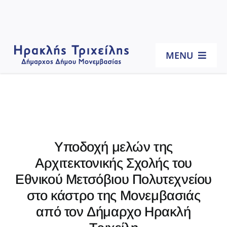
MENU
Αρχική
Βιογραφικό
Υποδοχή μελών της
Έργα
Αρχιτεκτονικής Σχολής του
Εθνικού Μετσόβιου Πολυτεχνείου
Δράσεις
στο κάστρο της Μονεμβασιάς
από τον Δήμαρχο Ηρακλή
Αντισταθμιστικά