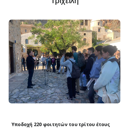
Τριχείλη
Aνεμογεννητριών
Πρόγραμμα
2024-28
Νέα
Υποδοχή 220 φοιτητών του τρίτου έτους