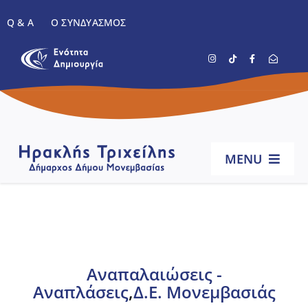
Μετάβαση
Q & A
Ο ΣΥΝΔΥΑΣΜΌΣ
στο
περιεχόμενο
MENU
Αρχική
Βιογραφικό
Aναπαλαιώσεις -
Αναπλάσεις
,
Δ.Ε. Μονεμβασιάς
Έργα