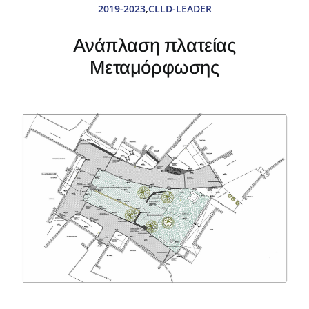
2019-2023
,
CLLD-LEADER
Δράσεις
Ανάπλαση πλατείας
Μεταμόρφωσης
Αντισταθμιστικά
Aνεμογεννητριών
Πρόγραμμα
2024-28
Νέα