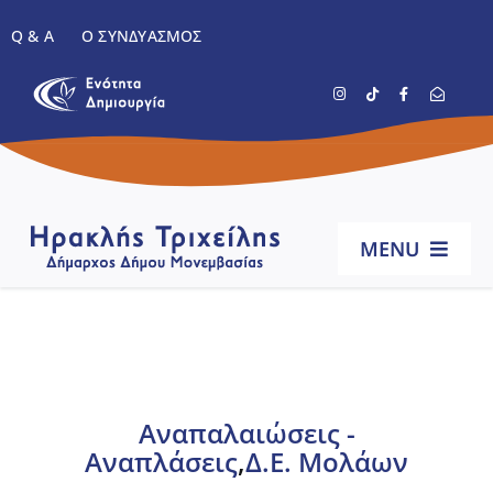
Μετάβαση
Q & A
Ο ΣΥΝΔΥΑΣΜΌΣ
στο
περιεχόμενο
MENU
Αρχική
Βιογραφικό
Aναπαλαιώσεις -
Αναπλάσεις
,
Δ.Ε. Μολάων
Έργα