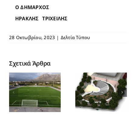
Ο ΔΗΜΑΡΧΟΣ
ΗΡΑΚΛΗΣ ΤΡΙΧΕΙΛΗΣ
Παρουσία
του
28 Οκτωβρίου, 2023
|
Δελτία Τύπου
πρωθυπουρ
Κυριάκου
Μητσοτάκη
Σχετικά Άρθρα
έγιναν τα
εγκαίνια
Κατασκευή
του
ε
Ανοιχτού
παλατιού
Θεάτρου
των
στη
δεσποτών
εις
Νεάπολη
στον
Μυστρά –
μήνυμα