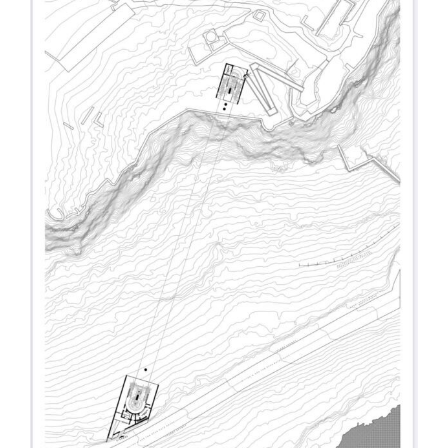
μεγαλύτερης
εικόνας
Δράσεις
Αντισταθμιστικά
Aνεμογεννητριών
Πρόγραμμα
2024-28
Νέα