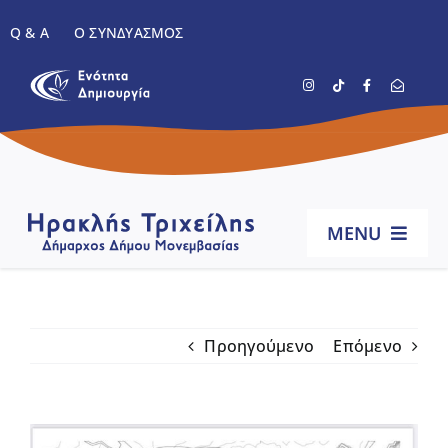
Μετάβαση
Q & A
Ο ΣΥΝΔΥΑΣΜΌΣ
στο
περιεχόμενο
MENU
Αρχική
Προηγούμενο
Επόμενο
Βιογραφικό
Έργα
Προβολή