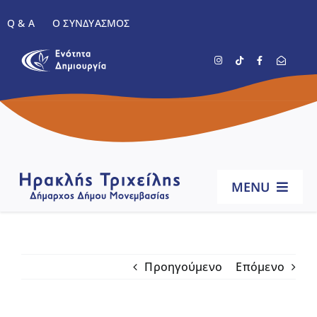
Μετάβαση
Q & A
Ο ΣΥΝΔΥΑΣΜΌΣ
στο
περιεχόμενο
MENU
Αρχική
Προηγούμενο
Επόμενο
Βιογραφικό