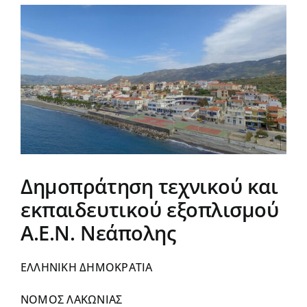
Έργα
Προβολή
μεγαλύτερης
εικόνας
Δράσεις
Αντισταθμιστικά
Aνεμογεννητριών
Πρόγραμμα
2024-28
Δημοπράτηση τεχνικού και
Νέα
εκπαιδευτικού εξοπλισμού
Α.Ε.Ν. Νεάπολης
ΕΛΛΗΝΙΚΗ ΔΗΜΟΚΡΑΤΙΑ
ΝΟΜΟΣ ΛΑΚΩΝΙΑΣ