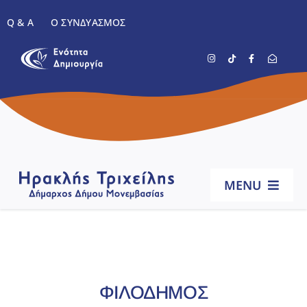
Μετάβαση
Q & A
Ο ΣΥΝΔΥΑΣΜΌΣ
στο
περιεχόμενο
MENU
Αρχική
Βιογραφικό
ΦΙΛΟΔΗΜΟΣ