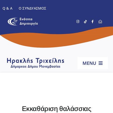
Μετάβαση
Q & A
Ο ΣΥΝΔΥΑΣΜΌΣ
στο
περιεχόμενο
MENU
Αρχική
Βιογραφικό
Εκκαθάριση θαλάσσιας