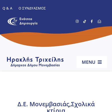
Μετάβαση
Q & A
Ο ΣΥΝΔΥΑΣΜΌΣ
στο
περιεχόμενο
MENU
Αρχική
Βιογραφικό
Δ.Ε. Μονεμβασιάς
,
Σχολικά
κτίρια
Έργα