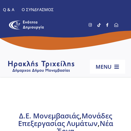
Μετάβαση
Q & A
Ο ΣΥΝΔΥΑΣΜΌΣ
στο
περιεχόμενο
MENU
Αρχική
Βιογραφικό
Δ.Ε. Μονεμβασιάς
,
Μονάδες
Επεξεργασίας Λυμάτων
,
Νέα
Έργα
Έργα