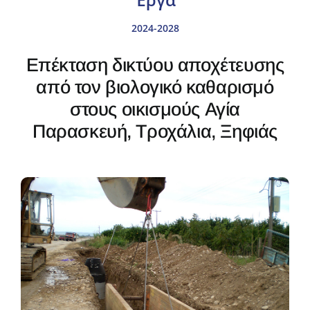
2024-2028
Δράσεις
Επέκταση δικτύου αποχέτευσης
Αντισταθμιστικά
από τον βιολογικό καθαρισμό
Aνεμογεννητριών
στους οικισμούς Αγία
Πρόγραμμα
Παρασκευή, Τροχάλια, Ξηφιάς
2024-28
Νέα